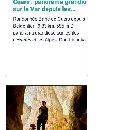
Cuers : panorama grandiose
sur le Var depuis les
hauteurs de Belgentier
Randonnée Barre de Cuers depuis
Belgentier : 9,83 km, 585 m D+,
panorama grandiose sur les îles
d'Hyères et les Alpes. Dog-friendly en
laisse.