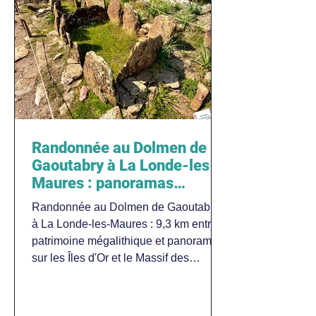
Randonnée au Dolmen de
Gaoutabry à La Londe-les-
Maures : panoramas
inoubliables sur les Îles d'Or
Randonnée au Dolmen de Gaoutabry
dans le Var
à La Londe-les-Maures : 9,3 km entre
patrimoine mégalithique et panoramas
sur les Îles d'Or et le Massif des
Maures. Dog-friendly.