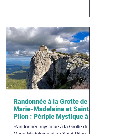
Randonnée à la Grotte de
Marie-Madeleine et Saint-
Pilon : Périple Mystique à la
Sainte-Baume dans le Var
Randonnée mystique à la Grotte de
Marie-Madeleine et au Saint-Pilon