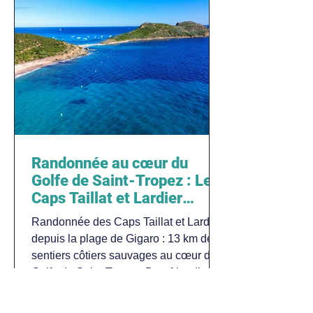
Randonnée au cœur du
Golfe de Saint-Tropez : Les
Caps Taillat et Lardier
depuis la plage de Gigaro
Randonnée des Caps Taillat et Lardier
depuis la plage de Gigaro : 13 km de
sentiers côtiers sauvages au cœur du
Golfe de Saint-Tropez. Dog-friendly,
guide complet avec carte et conseils.