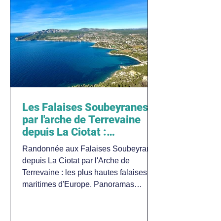
Les Falaises Soubeyranes
par l'arche de Terrevaine
depuis La Ciotat :
randonnée au sommet des
Randonnée aux Falaises Soubeyranes
plus hautes falaises
depuis La Ciotat par l'Arche de
maritimes d'Europe
Terrevaine : les plus hautes falaises
maritimes d'Europe. Panoramas
spectaculaires sur la Méditerranée.