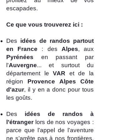
profitiez au mieux de vos
escapades.
Ce que vous trouverez ici :
​Des
idées de randos partout
en France
: des
Alpes
, aux
Pyrénées
en passant par
l'
Auvergne
... et surtout du
département le
VAR
et de la
région
Provence Alpes Côte
d'azur
, il y en a donc pour tous
les goûts.
Des
idées de randos à
l’étranger
lors de nos voyages :
parce que l’appel de l’aventure
ne s’arrête pas à nos frontières.