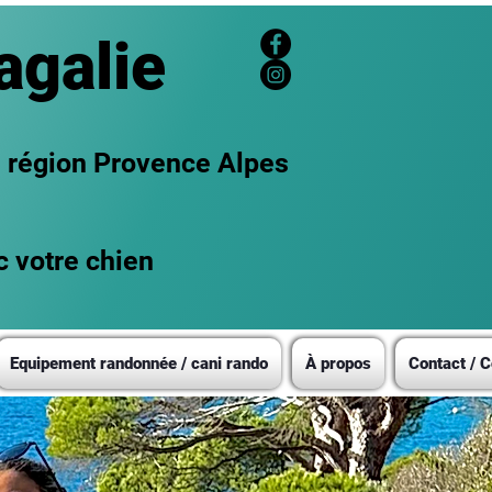
agalie
n région Provence Alpes
c votre chien
Equipement randonnée / cani rando
À propos
Contact / C