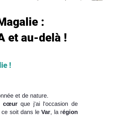
Magalie :
A et au-delà !
ie !
onnée et de nature.
e cœur
que j'ai l'occasion de
 ce soit dans le
Var
, la r
égion