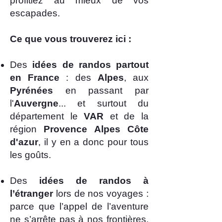
profitiez au mieux de vos
escapades.
Ce que vous trouverez ici :
​Des
idées de randos partout
en France
: des
Alpes
, aux
Pyrénées
en passant par
l'
Auvergne
... et surtout du
département le
VAR
et de la
région
Provence Alpes Côte
d'azur
, il y en a donc pour tous
les goûts.
Des
idées de randos à
l’étranger
lors de nos voyages :
parce que l’appel de l’aventure
ne s’arrête pas à nos frontières.