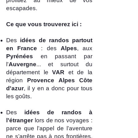
profitiez au mieux de vos
escapades.
Ce que vous trouverez ici :
​Des
idées de randos partout
en France
: des
Alpes
, aux
Pyrénées
en passant par
l'
Auvergne
... et surtout du
département le
VAR
et de la
région
Provence Alpes Côte
d'azur
, il y en a donc pour tous
les goûts.
Des
idées de randos à
l’étranger
lors de nos voyages :
parce que l’appel de l’aventure
ne s’arrête pas à nos frontières.