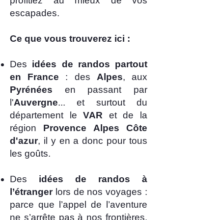
profitiez au mieux de vos
escapades.
Ce que vous trouverez ici :
​Des
idées de randos partout
en France
: des
Alpes
, aux
Pyrénées
en passant par
l'
Auvergne
... et surtout du
département le
VAR
et de la
région
Provence Alpes Côte
d'azur
, il y en a donc pour tous
les goûts.
Des
idées de randos à
l’étranger
lors de nos voyages :
parce que l’appel de l’aventure
ne s’arrête pas à nos frontières.