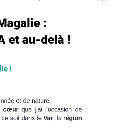
Magalie :
A et au-delà !
ie !
onnée et de nature.
e cœur
que j'ai l'occasion de
 ce soit dans le
Var
, la r
égion