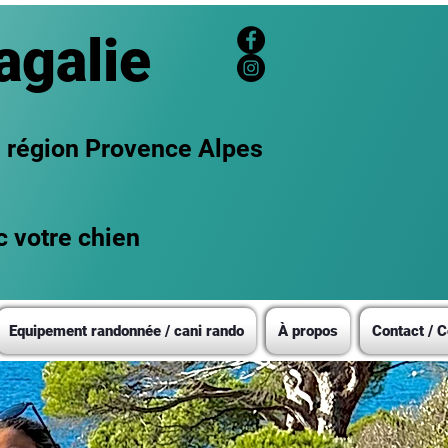
agalie
n région Provence Alpes
c votre chien
Equipement randonnée / cani rando
À propos
Contact / C