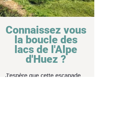
Connaissez vous 
la boucle des 
lacs de l'Alpe 
d'Huez ? 
J'espère que cette escapade 
dans les Alpes vous aura plu. 
N'hésitez pas à me laisser un 
message que je prendrai grand 
plaisir à lire et si vous avez des 
questions j'y répondrai du 
mieux que je peux.