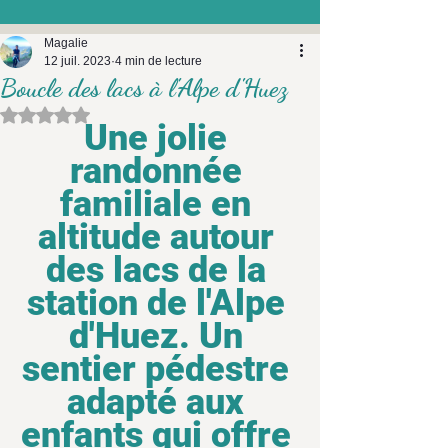
Magalie
12 juil. 2023
4 min de lecture
Boucle des lacs à l'Alpe d'Huez
Noté NaN étoiles sur 5.
Une jolie 
randonnée 
familiale en 
altitude autour 
des lacs de la 
station de l'Alpe 
d'Huez. Un 
sentier pédestre 
adapté aux 
enfants qui offre 