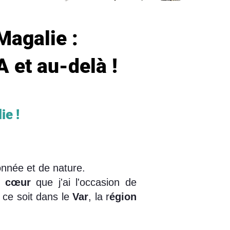
Magalie :
A et au-delà !
ie !
onnée et de nature.
e cœur
que j'ai l'occasion de
 ce soit dans le
Var
, la r
égion