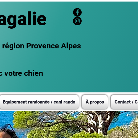
agalie
n région Provence Alpes
c votre chien
Equipement randonnée / cani rando
À propos
Contact / C